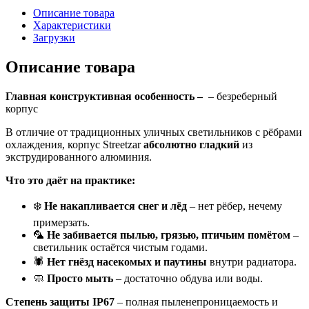
Описание товара
Характеристики
Загрузки
Описание товара
Главная конструктивная особенность –
– безреберный
корпус
В отличие от традиционных уличных светильников с рёбрами
охлаждения, корпус Streetzar
абсолютно гладкий
из
экструдированного алюминия.
Что это даёт на практике:
❄️
Не накапливается снег и лёд
– нет рёбер, нечему
примерзать.
🦜
Не забивается пылью, грязью, птичьим помётом
–
светильник остаётся чистым годами.
🕷️
Нет гнёзд насекомых и паутины
внутри радиатора.
🧼
Просто мыть
– достаточно обдува или воды.
Степень защиты IP67
– полная пыленепроницаемость и