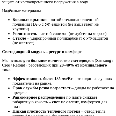
защита от кратковременного погружения в воду.
Надёжные материалы
Боковые крышки
– литой стеклонаполненный
полиамид ПА-6 с УФ-защитой (не выцветает, не
хрупкий).
Уплотнитель
– литой силикон (не дубеет на морозе).
Стекло
– ударопрочный поликарбонат с УФ-защитой
(не желтеет).
Светодиодный модуль – ресурс и комфорт
Мы используем
большое количество светодиодов
(Samsung /
Cree / Refond), работающих при
20–40% от номинального
тока
.
Эффективность более 185 лм/Вт
– это один из лучших
показателей на рынке.
Срок службы резко возрастает
– диоды не работают на
пределе.
Равномерное распределение
по плате снижает
габаритную яркость –
свет не слепит
, комфортен для
глаз.
Низкая плотность теплового потока
– отвод тепла
простой и надёжный, без сложного радиатора.