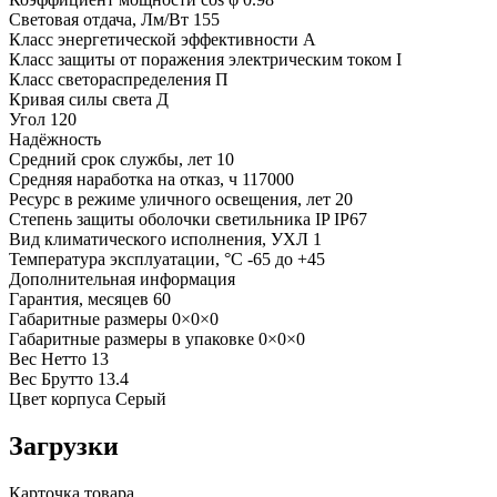
Световая отдача, Лм/Вт
155
Класс энергетической эффективности
A
Класс защиты от поражения электрическим током
I
Класс светораспределения
П
Кривая силы света
Д
Угол
120
Надёжность
Средний срок службы, лет
10
Средняя наработка на отказ, ч
117000
Ресурс в режиме уличного освещения, лет
20
Степень защиты оболочки светильника IP
IP67
Вид климатического исполнения, УХЛ
1
Температура эксплуатации, °С
-65 до +45
Дополнительная информация
Гарантия, месяцев
60
Габаритные размеры
0×0×0
Габаритные размеры в упаковке
0×0×0
Вес Нетто
13
Вес Брутто
13.4
Цвет корпуса
Серый
Загрузки
Карточка товара