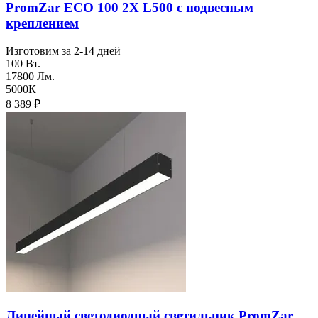
PromZar ECO 100 2Х L500 с подвесным
креплением
Изготовим за 2-14 дней
100 Вт.
17800 Лм.
5000К
8 389
₽
Линейный светодиодный светильник PromZar