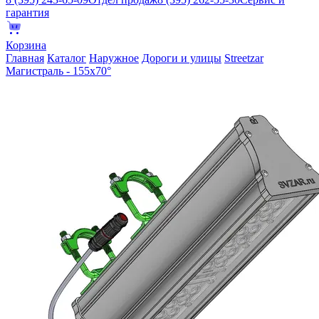
гарантия
Корзина
Главная
Каталог
Наружное
Дороги и улицы
Streetzar
Магистраль - 155х70°