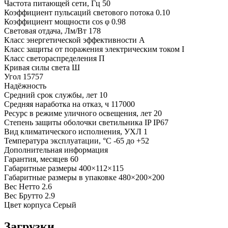
Частота питающей сети, Гц
50
Коэффициент пульсаций светового потока
0.10
Коэффициент мощности cos φ
0.98
Световая отдача, Лм/Вт
178
Класс энергетической эффективности
A
Класс защиты от поражения электрическим током
I
Класс светораспределения
П
Кривая силы света
Ш
Угол
15757
Надёжность
Средний срок службы, лет
10
Средняя наработка на отказ, ч
117000
Ресурс в режиме уличного освещения, лет
20
Степень защиты оболочки светильника IP
IP67
Вид климатического исполнения, УХЛ
1
Температура эксплуатации, °С
-65 до +52
Дополнительная информация
Гарантия, месяцев
60
Габаритные размеры
400×112×115
Габаритные размеры в упаковке
480×200×200
Вес Нетто
2.6
Вес Брутто
2.9
Цвет корпуса
Серый
Загрузки