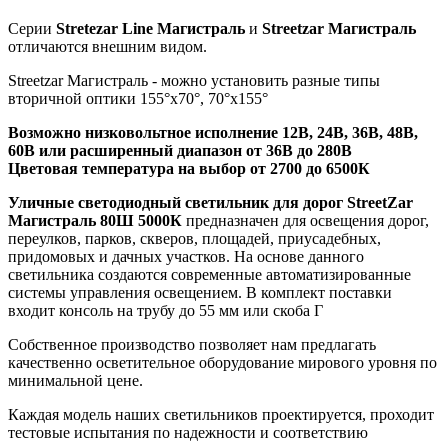
Серии
Stretezar Line Магистраль
и
Streetzar Магистраль
отличаются внешним видом.
Streetzar Магистраль - можно установить разные типы
вторичной оптики 155°х70°, 70°х155°
Возможно низковольтное исполнение 12В, 24В, 36В, 48В,
60В или расширенный диапазон от 36В до 280В
Цветовая температура на выбор от 2700 до 6500К
Уличные светодиодный светильник для дорог StreetZar
Магистраль 80Ш 5000К
предназначен для освещения дорог,
переулков, парков, скверов, площадей, приусадебных,
придомовых и дачных участков. На основе данного
светильника создаются современные автоматизированные
системы управления освещением. В комплект поставки
входит консоль на трубу до 55 мм или скоба Г
Собственное производство позволяет нам предлагать
качественно осветительное оборудование мирового уровня по
минимальной цене.
Каждая модель наших светильников проектируется, проходит
тестовые испытания по надежности и соответствию