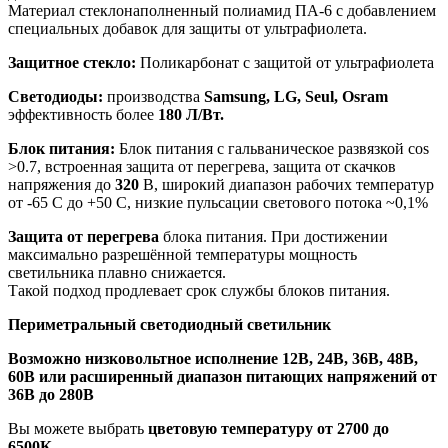
Материал стеклонаполненный полиамид ПА-6 с добавлением
специальных добавок для защиты от ультрафиолета.
Защитное стекло:
Поликарбонат с защитой от ультрафиолета
Светодиоды:
производства
Samsung, LG, Seul, Osram
эффективность более
180 Л/Вт.
Блок питания:
Блок питания с гальваническое развязкой cos
>0.7, встроенная защита от перегрева, защита от скачков
напряжения до
320
В, широкий диапазон рабочих температур
от -65 С до +50 С, низкие пульсации светового потока ~0,1%
Защита от перегрева
блока питания. При достижении
максимально разрешённой температуры мощность
светильника плавно снижается.
Такой подход продлевает срок службы блоков питания.
Периметральный светодиодный светильник
Возможно низковольтное исполнение 12В, 24В, 36В, 48В,
60В или расширенный диапазон питающих напряжений от
36В до 280В
Вы можете выбрать
цветовую температуру от 2700 до
6500К.