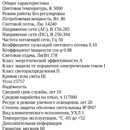
Общие характеристики
Цветовая температура, К
5000
Режим работы
Без регулировки
Потребляемая мощность, Вт.
80
Световой поток, Лм.
14240
Напряжение сети (АС), В
150-285
Напряжение сети (DC), В
250-394
Частота питающей сети, Гц
50
Коэффициент пульсаций светового потока
0.10
Коэффициент мощности cos φ
0.98
Световая отдача, Лм/Вт
178
Класс энергетической эффективности
A
Класс защиты от поражения электрическим током
I
Класс светораспределения
П
Кривая силы света
Ш
Угол
15757
Надёжность
Средний срок службы, лет
10
Средняя наработка на отказ, ч
117000
Ресурс в режиме уличного освещения, лет
20
Степень защиты оболочки светильника IP
IP67
Вид климатического исполнения, УХЛ
1
Температура эксплуатации, °С
-65 до +52
Дополнительная информация
Гарантия, месяцев
60