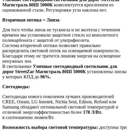
Магистраль 80Ш 5000К
комплектуется креплением из
оцинкованной стали. Регулировки угла наклона нет.
Вторичная оптика = Линза
:
Для того чтобы линза не тускнела и не желтела с течением
времени мы установили защитное стекло из монолитного
поликарбоната с защитой от ультрафиолета.
Система вторичной оптики позволяет правильно
распределить световой поток на освещаемой поверхности.
Благодаря этому не тратится лишняя энергия на освещение
ненужных зон.
В светильнике
Уличные светодиодный светильник для
дорог StreetZar Магистраль 80Ш 5000К
установлены линзы
у которых КПД до
96%.
Светодиоды:
Светодиоды нового поколения лучших производителей
CREE, Osram, LG Innotek, Nichia Seul, Edison, Refond или
Samsung обладают оптимальной световой температурой и
отличной энергоэффективностью более
178 Л/Вт.
в соотношении люмен/Вт.
Возможность выбора световой температуры:
доступны три