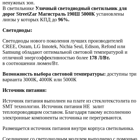
ненужных зон.
В светильнике
Уличный светодиодный светильник для
дорог StreetZar Магистраль 190Ш 5000К
установлены
линзы у которых КПД до
96%.
Светодиоды:
Светодиоды нового поколения лучших производителей
CREE, Osram, LG Innotek, Nichia Seul, Edison, Refond или
Samsung обладают оптимальной световой температурой и
отличной энергоэффективностью более
178 Л/Вт.
в соотношении люмен/Вт.
Возможность выбора световой температуры:
доступны три
варианта 3000К, 4000К или 5000К
Источник питания:
Источник питания выполнен на плате из стеклотекстолита по
SMT технологии. Источник питания НЕ залит
теплопроводящим составом. Благодаря такому исполнению
электронные компоненты источника не перегреваются.
Размещается источник питания внутри корпуса светильника.
Соединение со светодиодным модулем выполнено с помощью