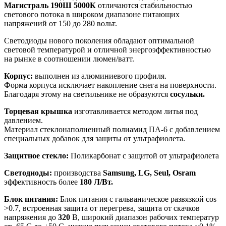
Магистраль 190Ш 5000К
отличаются стабильностью
светового потока в широком диапазоне питающих
напряжений от 150 до 280 вольт.
Светодиоды нового поколения обладают оптимальной
световой температурой и отличной энергоэффективностью
на рынке в соотношении люмен/ватт.
Корпус:
выполнен из алюминиевого профиля.
Форма корпуса исключает накопление снега на поверхности.
Благодаря этому на светильнике не образуются
сосульки.
Торцевая крышка
изготавливается методом литья под
давлением.
Материал стеклонаполненный полиамид ПА-6 с добавлением
специальных добавок для защиты от ультрафиолета.
Защитное стекло:
Поликарбонат с защитой от ультрафиолета
Светодиоды:
производства
Samsung, LG, Seul, Osram
эффективность более
180 Л/Вт.
Блок питания:
Блок питания с гальваническое развязкой cos
>0.7, встроенная защита от перегрева, защита от скачков
напряжения до
320
В, широкий диапазон рабочих температур