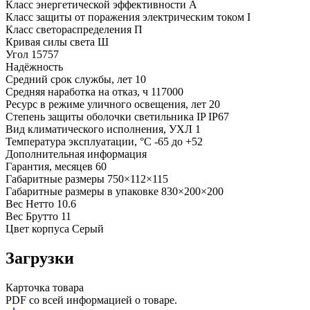
Класс энергетической эффективности
A
Класс защиты от поражения электрическим током
I
Класс светораспределения
П
Кривая силы света
Ш
Угол
15757
Надёжность
Средний срок службы, лет
10
Средняя наработка на отказ, ч
117000
Ресурс в режиме уличного освещения, лет
20
Степень защиты оболочки светильника IP
IP67
Вид климатического исполнения, УХЛ
1
Температура эксплуатации, °С
-65 до +52
Дополнительная информация
Гарантия, месяцев
60
Габаритные размеры
750×112×115
Габаритные размеры в упаковке
830×200×200
Вес Нетто
10.6
Вес Брутто
11
Цвет корпуса
Серый
Загрузки
Карточка товара
PDF со всей информацией о товаре.