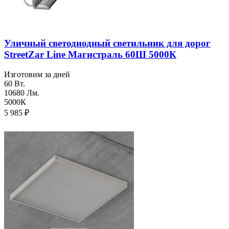
Уличный светодиодный светильник для дорог
StreetZar Line Магистраль 60Ш 5000К
Изготовим за дней
60 Вт.
10680 Лм.
5000К
5 985
₽