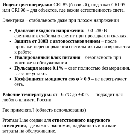
Индекс цветопередачи:
CRI 85 (базовый), под заказ CRI 95
или CRI 98 – для объектов, где важна естественность света.
Электрика – стабильность даже при плохом напряжении
Диапазон входного напряжения:
160–280 В –
светильник стабильно светит при просадках и скачках.
Защита от 380В с автовосстановлением
– после
пропажи перенапряжения светильник сам возвращается
к работе.
Изолированный блок питания
– безопасность при
монтаже и обслуживании.
Пульсация менее 0,1%
– свет полностью без мерцания,
глаза не устают.
Коэффициент мощности cos φ > 0.9
– не перегружает
сеть.
Рабочие температуры:
от –65°C до +45°C – подходит для
любого климата России.
Где применять? (область использования)
Promzar Line создан для
ответственного наружного
освещения
, где важны экономия, надёжность и низкие
затраты на обслуживание.