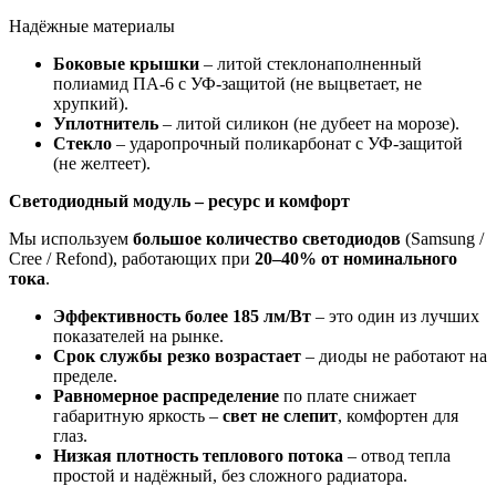
Надёжные материалы
Боковые крышки
– литой стеклонаполненный
полиамид ПА-6 с УФ-защитой (не выцветает, не
хрупкий).
Уплотнитель
– литой силикон (не дубеет на морозе).
Стекло
– ударопрочный поликарбонат с УФ-защитой
(не желтеет).
Светодиодный модуль – ресурс и комфорт
Мы используем
большое количество светодиодов
(Samsung /
Cree / Refond), работающих при
20–40% от номинального
тока
.
Эффективность более 185 лм/Вт
– это один из лучших
показателей на рынке.
Срок службы резко возрастает
– диоды не работают на
пределе.
Равномерное распределение
по плате снижает
габаритную яркость –
свет не слепит
, комфортен для
глаз.
Низкая плотность теплового потока
– отвод тепла
простой и надёжный, без сложного радиатора.