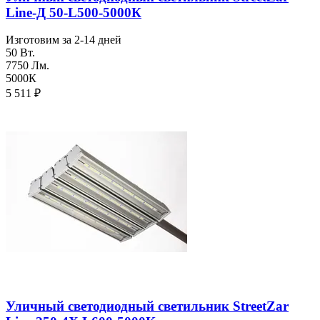
Line-Д 50-L500-5000К
Изготовим за 2-14 дней
50 Вт.
7750 Лм.
5000К
5 511
₽
Уличный светодиодный светильник StreetZar