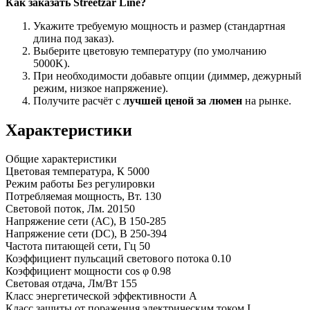
Как заказать Streetzar Line?
Укажите требуемую мощность и размер (стандартная
длина под заказ).
Выберите цветовую температуру (по умолчанию
5000K).
При необходимости добавьте опции (диммер, дежурный
режим, низкое напряжение).
Получите расчёт с
лучшей ценой за люмен
на рынке.
Характеристики
Общие характеристики
Цветовая температура, К
5000
Режим работы
Без регулировки
Потребляемая мощность, Вт.
130
Световой поток, Лм.
20150
Напряжение сети (АС), В
150-285
Напряжение сети (DC), В
250-394
Частота питающей сети, Гц
50
Коэффициент пульсаций светового потока
0.10
Коэффициент мощности cos φ
0.98
Световая отдача, Лм/Вт
155
Класс энергетической эффективности
A
Класс защиты от поражения электрическим током
I