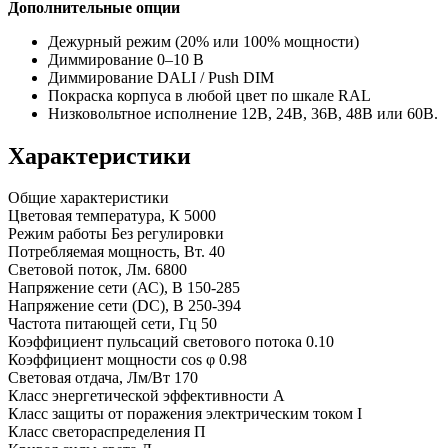
Дополнительные опции
Дежурный режим (20% или 100% мощности)
Диммирование 0–10 В
Диммирование DALI / Push DIM
Покраска корпуса в любой цвет по шкале RAL
Низковольтное исполнение 12В, 24В, 36В, 48В или 60В.
Характеристики
Общие характеристики
Цветовая температура, К
5000
Режим работы
Без регулировки
Потребляемая мощность, Вт.
40
Световой поток, Лм.
6800
Напряжение сети (АС), В
150-285
Напряжение сети (DC), В
250-394
Частота питающей сети, Гц
50
Коэффициент пульсаций светового потока
0.10
Коэффициент мощности cos φ
0.98
Световая отдача, Лм/Вт
170
Класс энергетической эффективности
A
Класс защиты от поражения электрическим током
I
Класс светораспределения
П