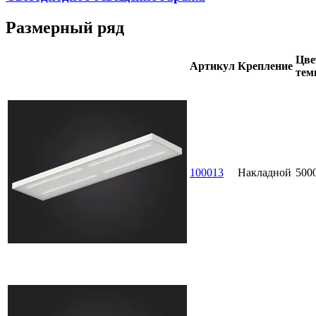
Размерный ряд
Цве
Артикул
Крепление
тем
100013
Накладной
500