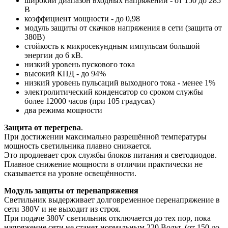
широкий диапазон входных напряжений - от 150 до 285
В
коэффициент мощности - до 0,98
модуль защиты от скачков напряжения в сети (защита от
380В)
стойкость к микросекундным импульсам большой
энергии до 6 кВ.
низкий уровень пускового тока
высокий КПД - до 94%
низкий уровень пульсаций выходного тока - менее 1%
электролитический конденсатор со сроком службы
более 12000 часов (при 105 градусах)
два режима мощности
Защита от перегрева
.
При достижении максимально разрешённой температуры
мощность светильника плавно снижается.
Это продлевает срок службы блоков питания и светодиодов.
Плавное снижение мощности в отличии практически не
сказывается на уровне освещённости.
Модуль защиты от перенапряжения
Светильник выдерживает долговременное перенапряжение в
сети 380V и не выходит из строя.
При подаче 380V светильник отключается до тех пор, пока
напряжение сети не станет нормальным 220 Вольт. (от 150 до