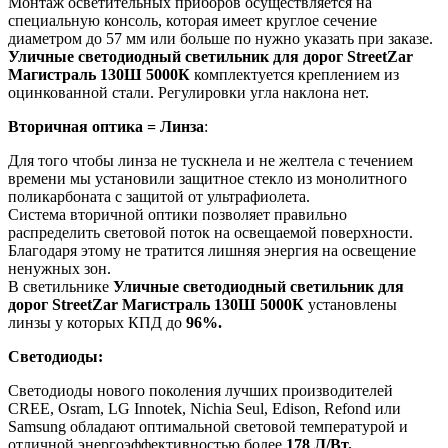
Монтаж осветительных приборов осуществляется на
специальную консоль, которая имеет круглое сечение
диаметром до 57 мм или больше по нужно указать при заказе.
Уличные светодиодный светильник для дорог StreetZar
Магистраль 130Ш 5000К
комплектуется креплением из
оцинкованной стали. Регулировки угла наклона нет.
Вторичная оптика = Линза
:
Для того чтобы линза не тускнела и не желтела с течением
времени мы установили защитное стекло из монолитного
поликарбоната с защитой от ультрафиолета.
Система вторичной оптики позволяет правильно
распределить световой поток на освещаемой поверхности.
Благодаря этому не тратится лишняя энергия на освещение
ненужных зон.
В светильнике
Уличные светодиодный светильник для
дорог StreetZar Магистраль 130Ш 5000К
установлены
линзы у которых КПД до
96%.
Светодиоды:
Светодиоды нового поколения лучших производителей
CREE, Osram, LG Innotek, Nichia Seul, Edison, Refond или
Samsung обладают оптимальной световой температурой и
отличной энергоэффективностью более
178 Л/Вт.