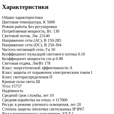
Характеристики
Общие характеристики
Цветовая температура, К
5000
Режим работы
Без регулировки
Потребляемая мощность, Вт.
130
Световой поток, Лм.
23140
Напряжение сети (АС), В
150-285
Напряжение сети (DC), В
250-394
Частота питающей сети, Гц
50
Коэффициент пульсаций светового потока
0.10
Коэффициент мощности cos φ
0.98
Световая отдача, Лм/Вт
178
Класс энергетической эффективности
A
Класс защиты от поражения электрическим током
I
Класс светораспределения
П
Кривая силы света
Ш
Угол
15757
Надёжность
Средний срок службы, лет
10
Средняя наработка на отказ, ч
117000
Ресурс в режиме уличного освещения, лет
20
Степень защиты оболочки светильника IP
IP67
Вид климатического исполнения, УХЛ
1