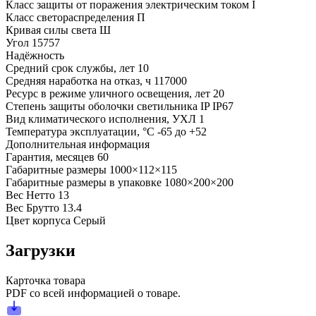
Класс защиты от поражения электрическим током
I
Класс светораспределения
П
Кривая силы света
Ш
Угол
15757
Надёжность
Средний срок службы, лет
10
Средняя наработка на отказ, ч
117000
Ресурс в режиме уличного освещения, лет
20
Степень защиты оболочки светильника IP
IP67
Вид климатического исполнения, УХЛ
1
Температура эксплуатации, °С
-65 до +52
Дополнительная информация
Гарантия, месяцев
60
Габаритные размеры
1000×112×115
Габаритные размеры в упаковке
1080×200×200
Вес Нетто
13
Вес Брутто
13.4
Цвет корпуса
Серый
Загрузки
Карточка товара
PDF со всей информацией о товаре.