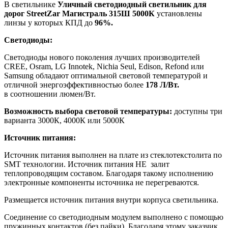
В светильнике
Уличный светодиодный светильник для
дорог StreetZar Магистраль 315Ш 5000К
установлены
линзы у которых КПД до
96%.
Светодиоды:
Светодиоды нового поколения лучших производителей
CREE, Osram, LG Innotek, Nichia Seul, Edison, Refond или
Samsung обладают оптимальной световой температурой и
отличной энергоэффективностью более
178 Л/Вт.
в соотношении люмен/Вт.
Возможность выбора световой температуры:
доступны три
варианта 3000К, 4000К или 5000К
Источник питания:
Источник питания выполнен на плате из стеклотекстолита по
SMT технологии. Источник питания НЕ залит
теплопроводящим составом. Благодаря такому исполнению
электронные компоненты источника не перегреваются.
Размещается источник питания внутри корпуса светильника.
Соединение со светодиодным модулем выполнено с помощью
пружинных контактов (без пайки). Благодаря этому заказчик