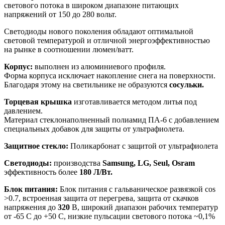
светового потока в широком диапазоне питающих
напряжений от 150 до 280 вольт.
Светодиоды нового поколения обладают оптимальной
световой температурой и отличной энергоэффективностью
на рынке в соотношении люмен/ватт.
Корпус:
выполнен из алюминиевого профиля.
Форма корпуса исключает накопление снега на поверхности.
Благодаря этому на светильнике не образуются
сосульки.
Торцевая крышка
изготавливается методом литья под
давлением.
Материал стеклонаполненный полиамид ПА-6 с добавлением
специальных добавок для защиты от ультрафиолета.
Защитное стекло:
Поликарбонат с защитой от ультрафиолета
Светодиоды:
производства
Samsung, LG, Seul, Osram
эффективность более
180 Л/Вт.
Блок питания:
Блок питания с гальваническое развязкой cos
>0.7, встроенная защита от перегрева, защита от скачков
напряжения до
320
В, широкий диапазон рабочих температур
от -65 С до +50 С, низкие пульсации светового потока ~0,1%