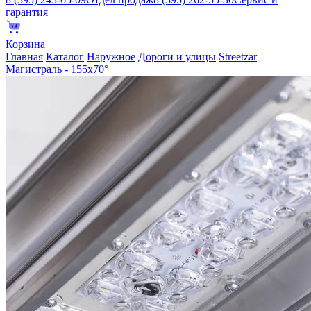
гарантия
Корзина
Главная
Каталог
Наружное
Дороги и улицы
Streetzar
Магистраль - 155х70°