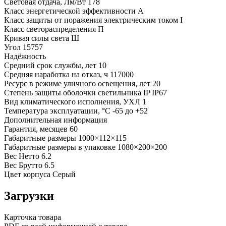
Световая отдача, Лм/Вт
178
Класс энергетической эффективности
A
Класс защиты от поражения электрическим током
I
Класс светораспределения
П
Кривая силы света
Ш
Угол
15757
Надёжность
Средний срок службы, лет
10
Средняя наработка на отказ, ч
117000
Ресурс в режиме уличного освещения, лет
20
Степень защиты оболочки светильника IP
IP67
Вид климатического исполнения, УХЛ
1
Температура эксплуатации, °С
-65 до +52
Дополнительная информация
Гарантия, месяцев
60
Габаритные размеры
1000×112×115
Габаритные размеры в упаковке
1080×200×200
Вес Нетто
6.2
Вес Брутто
6.5
Цвет корпуса
Серый
Загрузки
Карточка товара