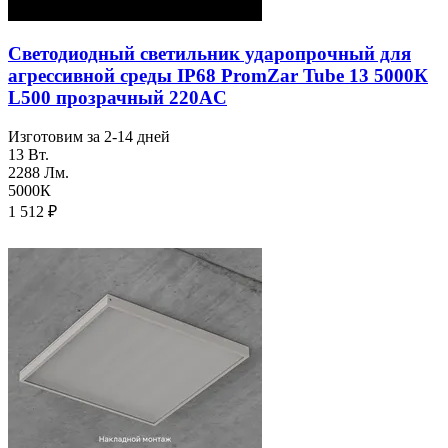
Светодиодный светильник ударопрочный для
агреcсивной среды IP68 PromZar Tube 13 5000К
L500 прозрачный 220AC
Изготовим за 2-14 дней
13 Вт.
2288 Лм.
5000К
1 512
₽