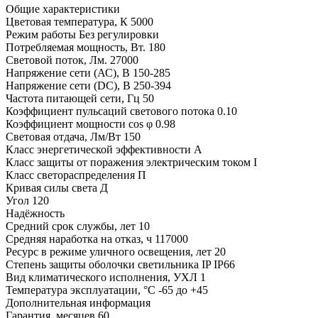
Общие характеристики
Цветовая температура, К
5000
Режим работы
Без регулировки
Потребляемая мощность, Вт.
180
Световой поток, Лм.
27000
Напряжение сети (АС), В
150-285
Напряжение сети (DC), В
250-394
Частота питающей сети, Гц
50
Коэффициент пульсаций светового потока
0.10
Коэффициент мощности cos φ
0.98
Световая отдача, Лм/Вт
150
Класс энергетической эффективности
A
Класс защиты от поражения электрическим током
I
Класс светораспределения
П
Кривая силы света
Д
Угол
120
Надёжность
Средний срок службы, лет
10
Средняя наработка на отказ, ч
117000
Ресурс в режиме уличного освещения, лет
20
Степень защиты оболочки светильника IP
IP66
Вид климатического исполнения, УХЛ
1
Температура эксплуатации, °С
-65 до +45
Дополнительная информация
Гарантия, месяцев
60