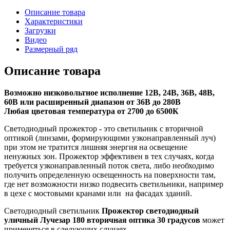
Описание товара
Характеристики
Загрузки
Видео
Размерный ряд
Описание товара
Возможно низковольтное исполнение 12В, 24В, 36В, 48В,
60В или расширенный диапазон от 36В до 280В
Любая цветовая температура от 2700 до 6500К
Светодиодный прожектор
-
это светильник с вторичной
оптикой (линзами, формирующими узконаправленный луч)
при этом не тратится лишняя энергия на освещение
ненужных зон. Прожектор эффективен в тех случаях, когда
требуется узконаправленный поток света, либо необходимо
получить определенную освещенность на поверхности там,
где нет возможности низко подвесить светильники, например
в цехе с мостовыми кранами или на фасадах зданий.
Светодиодный светильник
Прожектор светодиодный
уличный Лучезар 180 вторичная оптика 30 градусов
может
применяться в следующих случаях