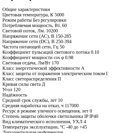
Общие характеристики
Цветовая температура, К
5000
Режим работы
Без регулировки
Потребляемая мощность, Вт.
60
Световой поток, Лм.
10200
Напряжение сети (АС), В
150-285
Напряжение сети (DC), В
250-394
Частота питающей сети, Гц
50
Коэффициент пульсаций светового потока
0.10
Коэффициент мощности cos φ
0.98
Световая отдача, Лм/Вт
170
Класс энергетической эффективности
A
Класс защиты от поражения электрическим током
I
Класс светораспределения
П
Кривая силы света
Д
Угол
120
Надёжность
Средний срок службы, лет
10
Средняя наработка на отказ, ч
117000
Ресурс в режиме уличного освещения, лет
0
Степень защиты оболочки светильника IP
IP40
Вид климатического исполнения, УХЛ
4
Температура эксплуатации, °С
-40 до +45
Дополнительная информация