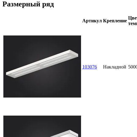
Размерный ряд
Цве
Артикул
Крепление
тем
103076
Накладной
500