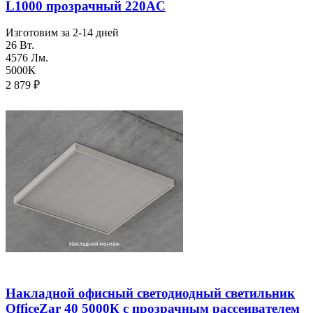
L1000 прозрачный 220AC
Изготовим за 2-14 дней
26 Вт.
4576 Лм.
5000К
2 879
₽
Накладной офисный светодиодный светильник
OfficeZar 40 5000К с прозрачным рассеивателем