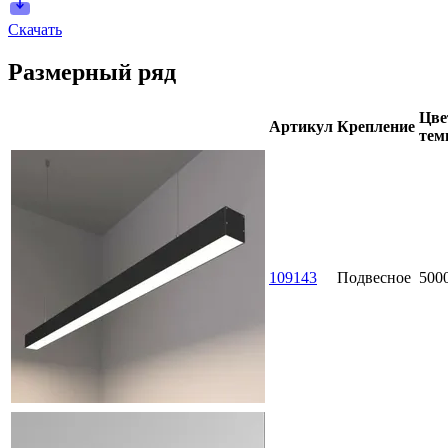
Скачать
Размерный ряд
Цве
Артикул
Крепление
тем
109143
Подвесное
500