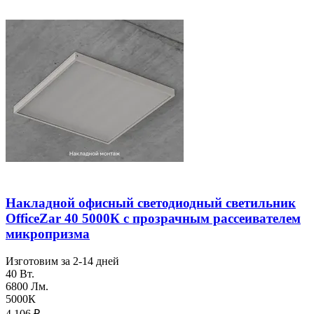
Накладной офисный светодиодный светильник
OfficeZar 40 5000К с прозрачным рассеивателем
микропризма
Изготовим за 2-14 дней
40 Вт.
6800 Лм.
5000К
4 106
₽