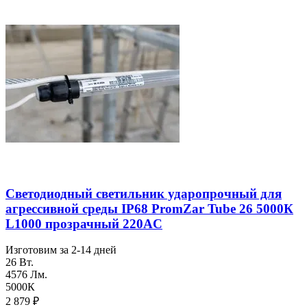
Светодиодный светильник ударопрочный для
агреcсивной среды IP68 PromZar Tube 26 5000К
L1000 прозрачный 220AC
Изготовим за 2-14 дней
26 Вт.
4576 Лм.
5000К
2 879
₽