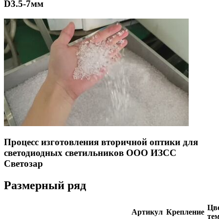
D3.5-7мм
Процесс изготовления вторичной оптики для
светодиодных светильников ООО ИЗСС
Светозар
Размерный ряд
Цве
Артикул
Крепление
тем