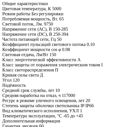
Общие характеристики
Цветовая температура, К
5000
Режим работы
Без регулировки
Потребляемая мощность, Вт.
65
Световой поток, Лм.
9750
Напряжение сети (АС), В
150-285
Напряжение сети (DC), В
250-394
Частота питающей сети, Гц
50
Коэффициент пульсаций светового потока
0.10
Коэффициент мощности cos φ
0.98
Световая отдача, Лм/Вт
150
Класс энергетической эффективности
A
Класс защиты от поражения электрическим током
I
Класс светораспределения
П
Кривая силы света
Д
Угол
120
Надёжность
Средний срок службы, лет
10
Средняя наработка на отказ, ч
117000
Ресурс в режиме уличного освещения, лет
20
Степень защиты оболочки светильника IP
IP66
Вид климатического исполнения, УХЛ
1
Температура эксплуатации, °С
-65 до +45
Дополнительная информация
Гарантия, месяцев
60