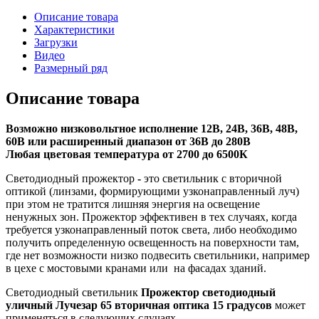
Описание товара
Характеристики
Загрузки
Видео
Размерный ряд
Описание товара
Возможно низковольтное исполнение 12В, 24В, 36В, 48В,
60В или расширенный диапазон от 36В до 280В
Любая цветовая температура от 2700 до 6500К
Светодиодный прожектор
-
это светильник с вторичной
оптикой (линзами, формирующими узконаправленный луч)
при этом не тратится лишняя энергия на освещение
ненужных зон. Прожектор эффективен в тех случаях, когда
требуется узконаправленный поток света, либо необходимо
получить определенную освещенность на поверхности там,
где нет возможности низко подвесить светильники, например
в цехе с мостовыми кранами или на фасадах зданий.
Светодиодный светильник
Прожектор светодиодный
уличный Лучезар 65 вторичная оптика 15 градусов
может
применяться в следующих случаях