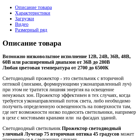
Описание товара
Характеристики
Загрузки
Видео
Размерный ряд
Описание товара
Возможно низковольтное исполнение 12В, 24В, 36В, 48В,
60В или расширенный диапазон от 36В до 280В
Любая цветовая температура от 2700 до 6500К
Светодиодный прожектор
-
это светильник с вторичной
оптикой (линзами, формирующими узконаправленный луч)
при этом не тратится лишняя энергия на освещение
ненужных зон. Прожектор эффективен в тех случаях, когда
требуется узконаправленный поток света, либо необходимо
получить определенную освещенность на поверхности там,
где нет возможности низко подвесить светильники, например
в цехе с мостовыми кранами или на фасадах зданий.
Светодиодный светильник
Прожектор светодиодный
уличный Лучезар 75 вторичная оптика 45 градусов
может
применяться в следующих случаях