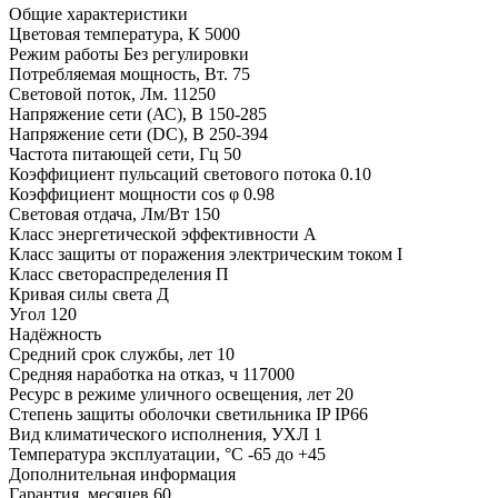
Общие характеристики
Цветовая температура, К
5000
Режим работы
Без регулировки
Потребляемая мощность, Вт.
75
Световой поток, Лм.
11250
Напряжение сети (АС), В
150-285
Напряжение сети (DC), В
250-394
Частота питающей сети, Гц
50
Коэффициент пульсаций светового потока
0.10
Коэффициент мощности cos φ
0.98
Световая отдача, Лм/Вт
150
Класс энергетической эффективности
A
Класс защиты от поражения электрическим током
I
Класс светораспределения
П
Кривая силы света
Д
Угол
120
Надёжность
Средний срок службы, лет
10
Средняя наработка на отказ, ч
117000
Ресурс в режиме уличного освещения, лет
20
Степень защиты оболочки светильника IP
IP66
Вид климатического исполнения, УХЛ
1
Температура эксплуатации, °С
-65 до +45
Дополнительная информация
Гарантия, месяцев
60