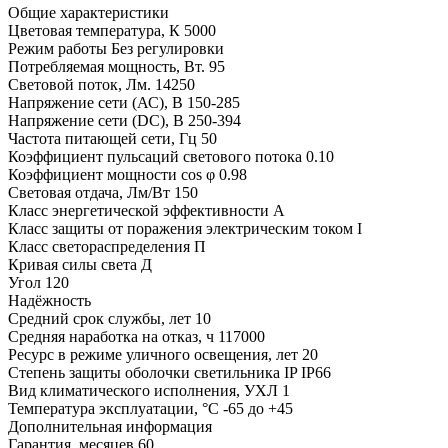
Общие характеристики
Цветовая температура, К
5000
Режим работы
Без регулировки
Потребляемая мощность, Вт.
95
Световой поток, Лм.
14250
Напряжение сети (АС), В
150-285
Напряжение сети (DC), В
250-394
Частота питающей сети, Гц
50
Коэффициент пульсаций светового потока
0.10
Коэффициент мощности cos φ
0.98
Световая отдача, Лм/Вт
150
Класс энергетической эффективности
A
Класс защиты от поражения электрическим током
I
Класс светораспределения
П
Кривая силы света
Д
Угол
120
Надёжность
Средний срок службы, лет
10
Средняя наработка на отказ, ч
117000
Ресурс в режиме уличного освещения, лет
20
Степень защиты оболочки светильника IP
IP66
Вид климатического исполнения, УХЛ
1
Температура эксплуатации, °С
-65 до +45
Дополнительная информация
Гарантия, месяцев
60