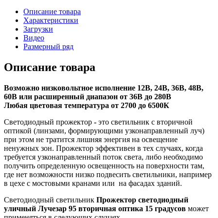
Описание товара
Характеристики
Загрузки
Видео
Размерный ряд
Описание товара
Возможно низковольтное исполнение 12В, 24В, 36В, 48В,
60В или расширенный диапазон от 36В до 280В
Любая цветовая температура от 2700 до 6500К
Светодиодный прожектор
-
это светильник с вторичной
оптикой (линзами, формирующими узконаправленный луч)
при этом не тратится лишняя энергия на освещение
ненужных зон. Прожектор эффективен в тех случаях, когда
требуется узконаправленный поток света, либо необходимо
получить определенную освещенность на поверхности там,
где нет возможности низко подвесить светильники, например
в цехе с мостовыми кранами или на фасадах зданий.
Светодиодный светильник
Прожектор светодиодный
уличный Лучезар 95 вторичная оптика 15 градусов
может
применяться в следующих случаях