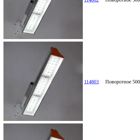
114803
Поворотное
500