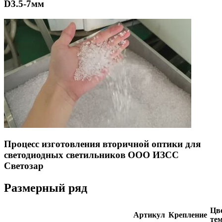
D3.5-7мм
Процесс изготовления вторичной оптики для
светодиодных светильников ООО ИЗСС
Светозар
Размерный ряд
Цве
Артикул
Крепление
тем