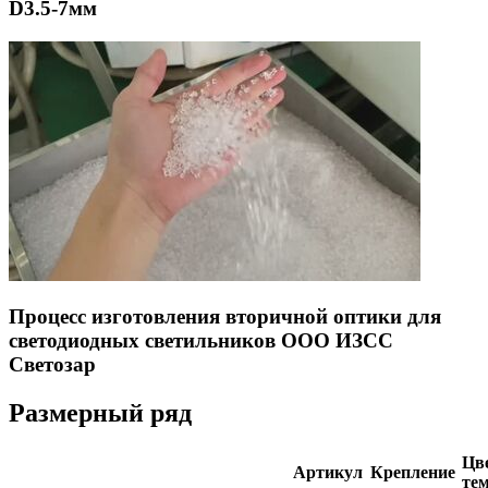
D3.5-7мм
Процесс изготовления вторичной оптики для
светодиодных светильников ООО ИЗСС
Светозар
Размерный ряд
Цве
Артикул
Крепление
тем