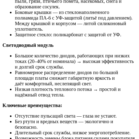
пыли, грязи, птичьего помёта, насекомых, снега и
образование сосулек.
Боковые крышки — из стеклонаполненного
полиамида ПА-6 с УФ-защитой (литьё под давлением).
Между крышкой и корпусом — литой силиконовый
уплотнитель.
Защитное стекло: поликарбонат с защитой от УФ.
Светодиодный модуль
Большое количество диодов, работающих при низких
токах (20–40% от номинала) → высокая эффективность
и долгий срок службы.
Равномерное распределение диодов по большой
площади платы снижает габаритную яркость и
даёт комфортный, неслепящий свет.
Низкая плотность теплового потока → простой и
надёжный отвод тепла.
Ключевые преимущества:
Отсутствие пульсаций света — глаза не устают.
Без ртути и вредных веществ — экологично и
безопасно.
Длительный срок службы, низкое энергопотребление.
Возможность замены блока питания силами покупателя.