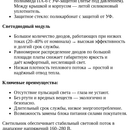
полиамида ПА-6 с УФ-защитой (литьё под давлением).
Между крышкой и корпусом — литой силиконовый
уплотнитель.
Защитное стекло: поликарбонат с защитой от УФ.
Светодиодный модуль
Большое количество диодов, работающих при низких
токах (20–40% от номинала) → высокая эффективность
и долгий срок службы.
Равномерное распределение диодов по большой
площади платы снижает габаритную яркость и
даёт комфортный, неслепящий свет.
Низкая плотность теплового потока → простой и
надёжный отвод тепла.
Ключевые преимущества:
Отсутствие пульсаций света — глаза не устают.
Без ртути и вредных веществ — экологично и
безопасно.
Длительный срок службы, низкое энергопотребление.
Возможность замены блока питания силами покупателя.
Светильник обеспечивает стабильный световой поток в
диапазоне напряжений 160–280 В.