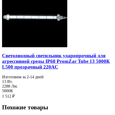
Светодиодный светильник ударопрочный для
агреcсивной среды IP68 PromZar Tube 13 5000К
L500 прозрачный 220AC
Изготовим за 2-14 дней
13 Вт.
2288 Лм.
5000К
1 512
₽
Похожие товары