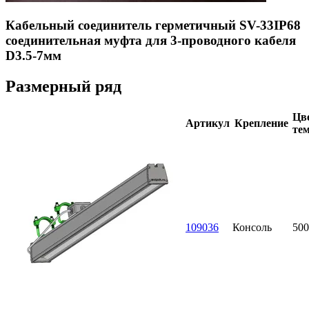
Кабельный соединитель герметичный SV-33IP68
соединительная муфта для 3-проводного кабеля
D3.5-7мм
Размерный ряд
Цве
Артикул
Крепление
тем
109036
Консоль
500