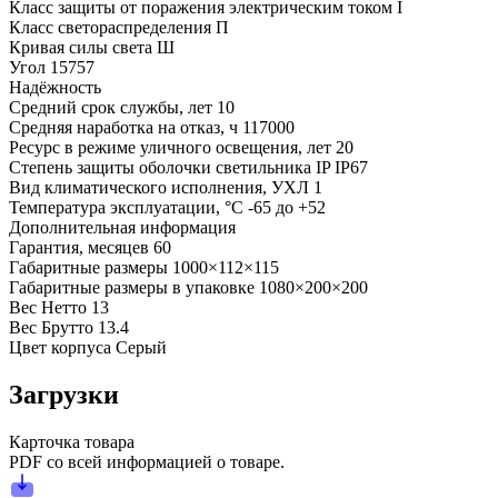
Класс защиты от поражения электрическим током
I
Класс светораспределения
П
Кривая силы света
Ш
Угол
15757
Надёжность
Средний срок службы, лет
10
Средняя наработка на отказ, ч
117000
Ресурс в режиме уличного освещения, лет
20
Степень защиты оболочки светильника IP
IP67
Вид климатического исполнения, УХЛ
1
Температура эксплуатации, °С
-65 до +52
Дополнительная информация
Гарантия, месяцев
60
Габаритные размеры
1000×112×115
Габаритные размеры в упаковке
1080×200×200
Вес Нетто
13
Вес Брутто
13.4
Цвет корпуса
Серый
Загрузки
Карточка товара
PDF со всей информацией о товаре.