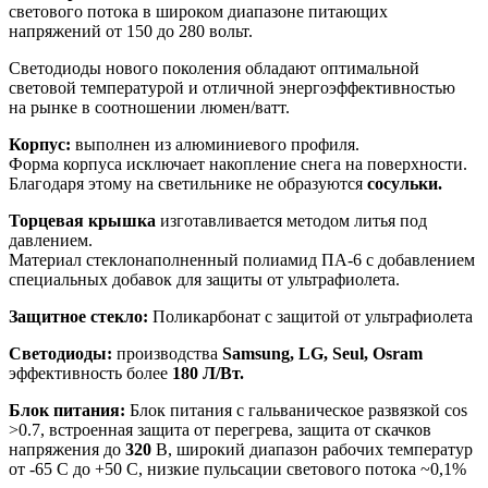
светового потока в широком диапазоне питающих
напряжений от 150 до 280 вольт.
Светодиоды нового поколения обладают оптимальной
световой температурой и отличной энергоэффективностью
на рынке в соотношении люмен/ватт.
Корпус:
выполнен из алюминиевого профиля.
Форма корпуса исключает накопление снега на поверхности.
Благодаря этому на светильнике не образуются
сосульки.
Торцевая крышка
изготавливается методом литья под
давлением.
Материал стеклонаполненный полиамид ПА-6 с добавлением
специальных добавок для защиты от ультрафиолета.
Защитное стекло:
Поликарбонат с защитой от ультрафиолета
Светодиоды:
производства
Samsung, LG, Seul, Osram
эффективность более
180 Л/Вт.
Блок питания:
Блок питания с гальваническое развязкой cos
>0.7, встроенная защита от перегрева, защита от скачков
напряжения до
320
В, широкий диапазон рабочих температур
от -65 С до +50 С, низкие пульсации светового потока ~0,1%