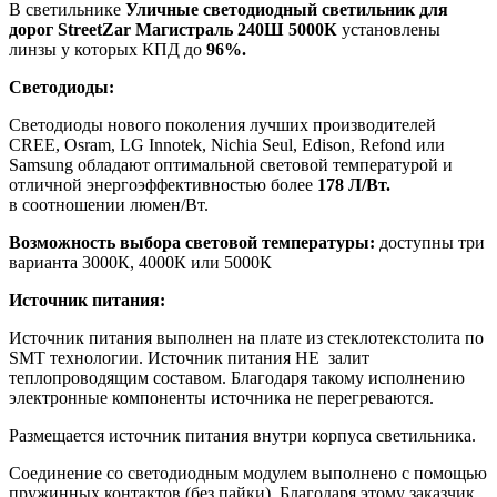
В светильнике
Уличные светодиодный светильник для
дорог StreetZar Магистраль 240Ш 5000К
установлены
линзы у которых КПД до
96%.
Светодиоды:
Светодиоды нового поколения лучших производителей
CREE, Osram, LG Innotek, Nichia Seul, Edison, Refond или
Samsung обладают оптимальной световой температурой и
отличной энергоэффективностью более
178 Л/Вт.
в соотношении люмен/Вт.
Возможность выбора световой температуры:
доступны три
варианта 3000К, 4000К или 5000К
Источник питания:
Источник питания выполнен на плате из стеклотекстолита по
SMT технологии. Источник питания НЕ залит
теплопроводящим составом. Благодаря такому исполнению
электронные компоненты источника не перегреваются.
Размещается источник питания внутри корпуса светильника.
Соединение со светодиодным модулем выполнено с помощью
пружинных контактов (без пайки). Благодаря этому заказчик