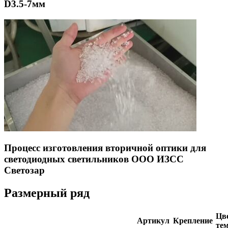
D3.5-7мм
Процесс изготовления вторичной оптики для
светодиодных светильников ООО ИЗСС
Светозар
Размерный ряд
Цве
Артикул
Крепление
тем