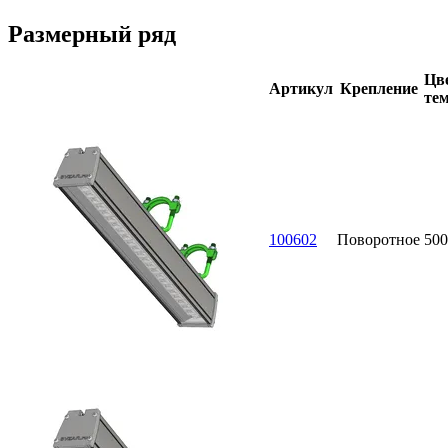
Размерный ряд
Цве
Артикул
Крепление
тем
100602
Поворотное
500