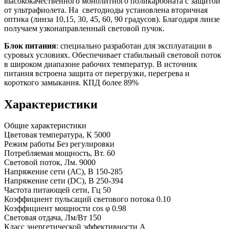
высококачественного монолитного поликарбоната с защитой
от ультрафиолета. На светодиоды установлена вторичная
оптика (линза 10,15, 30, 45, 60, 90 градусов). Благодаря линзе
получаем узконаправленный световой пучок.
Блок питания
: специально разработан для эксплуатации в
суровых условиях. Обеспечивает стабильный световой поток
в широком диапазоне рабочих температур. В источник
питания встроена защита от перегрузки, перегрева и
короткого замыкания. КПД более 89%
Характеристики
Общие характеристики
Цветовая температура, К
5000
Режим работы
Без регулировки
Потребляемая мощность, Вт.
60
Световой поток, Лм.
9000
Напряжение сети (АС), В
150-285
Напряжение сети (DC), В
250-394
Частота питающей сети, Гц
50
Коэффициент пульсаций светового потока
0.10
Коэффициент мощности cos φ
0.98
Световая отдача, Лм/Вт
150
Класс энергетической эффективности
A