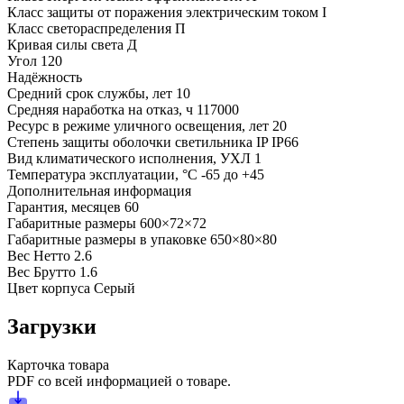
Класс защиты от поражения электрическим током
I
Класс светораспределения
П
Кривая силы света
Д
Угол
120
Надёжность
Средний срок службы, лет
10
Средняя наработка на отказ, ч
117000
Ресурс в режиме уличного освещения, лет
20
Степень защиты оболочки светильника IP
IP66
Вид климатического исполнения, УХЛ
1
Температура эксплуатации, °С
-65 до +45
Дополнительная информация
Гарантия, месяцев
60
Габаритные размеры
600×72×72
Габаритные размеры в упаковке
650×80×80
Вес Нетто
2.6
Вес Брутто
1.6
Цвет корпуса
Серый
Загрузки
Карточка товара
PDF со всей информацией о товаре.