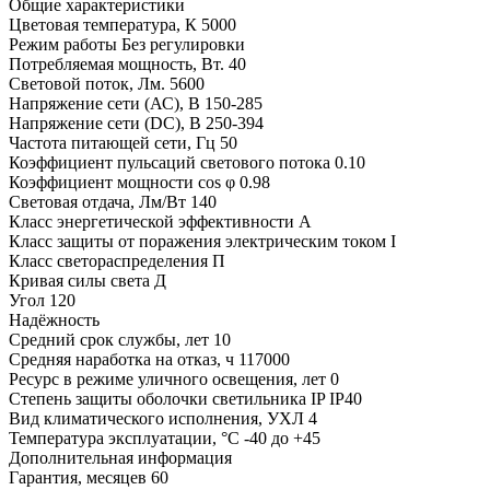
Общие характеристики
Цветовая температура, К
5000
Режим работы
Без регулировки
Потребляемая мощность, Вт.
40
Световой поток, Лм.
5600
Напряжение сети (АС), В
150-285
Напряжение сети (DC), В
250-394
Частота питающей сети, Гц
50
Коэффициент пульсаций светового потока
0.10
Коэффициент мощности cos φ
0.98
Световая отдача, Лм/Вт
140
Класс энергетической эффективности
A
Класс защиты от поражения электрическим током
I
Класс светораспределения
П
Кривая силы света
Д
Угол
120
Надёжность
Средний срок службы, лет
10
Средняя наработка на отказ, ч
117000
Ресурс в режиме уличного освещения, лет
0
Степень защиты оболочки светильника IP
IP40
Вид климатического исполнения, УХЛ
4
Температура эксплуатации, °С
-40 до +45
Дополнительная информация
Гарантия, месяцев
60