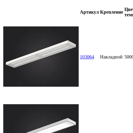
Цве
Артикул
Крепление
тем
103064
Накладной
500