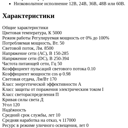
Низковольтное исполнение 12В, 24В, 36В, 48В или 60В.
Характеристики
Общие характеристики
Цветовая температура, К
5000
Режим работы
Регулируемая мощность от 0% до 100%
Потребляемая мощность, Вт.
50
Световой поток, Лм.
8500
Напряжение сети (АС), В
150-285
Напряжение сети (DC), В
250-394
Частота питающей сети, Гц
50
Коэффициент пульсаций светового потока
0.10
Коэффициент мощности cos φ
0.98
Световая отдача, Лм/Вт
170
Класс энергетической эффективности
A
Класс защиты от поражения электрическим током
I
Класс светораспределения
П
Кривая силы света
Д
Угол
120
Надёжность
Средний срок службы, лет
10
Средняя наработка на отказ, ч
117000
Ресурс в режиме уличного освещения, лет
0