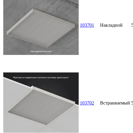
103701
Накладной
103702
Встраиваемый