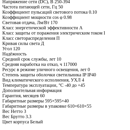
Напряжение сети (DC), В
250-394
Частота питающей сети, Гц
50
Коэффициент пульсаций светового потока
0.10
Коэффициент мощности cos φ
0.98
Световая отдача, Лм/Вт
170
Класс энергетической эффективности
A
Класс защиты от поражения электрическим током
I
Класс светораспределения
П
Кривая силы света
Д
Угол
120
Надёжность
Средний срок службы, лет
10
Средняя наработка на отказ, ч
117000
Ресурс в режиме уличного освещения, лет
0
Степень защиты оболочки светильника IP
IP40
Вид климатического исполнения, УХЛ
4
Температура эксплуатации, °С
-40 до +45
Дополнительная информация
Гарантия, месяцев
60
Габаритные размеры
595×595×40
Габаритные размеры в упаковке
610×610×55
Вес Нетто
3
Вес Брутто
3.3
Цвет корпуса
Белый