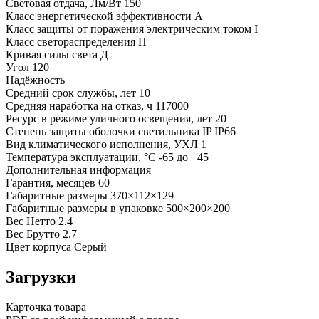
Световая отдача, Лм/Вт
150
Класс энергетической эффективности
A
Класс защиты от поражения электрическим током
I
Класс светораспределения
П
Кривая силы света
Д
Угол
120
Надёжность
Средний срок службы, лет
10
Средняя наработка на отказ, ч
117000
Ресурс в режиме уличного освещения, лет
20
Степень защиты оболочки светильника IP
IP66
Вид климатического исполнения, УХЛ
1
Температура эксплуатации, °С
-65 до +45
Дополнительная информация
Гарантия, месяцев
60
Габаритные размеры
370×112×129
Габаритные размеры в упаковке
500×200×200
Вес Нетто
2.4
Вес Брутто
2.7
Цвет корпуса
Серый
Загрузки
Карточка товара