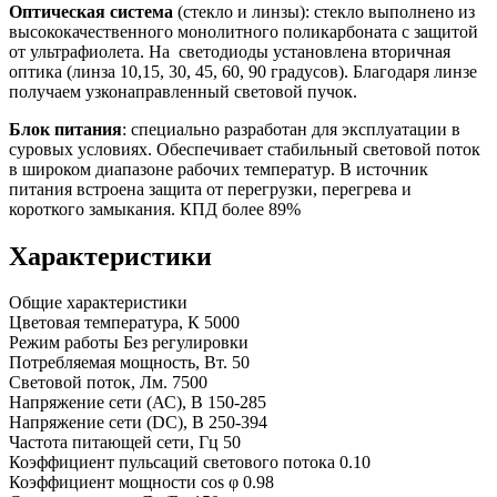
Оптическая система
(стекло и линзы): стекло выполнено из
высококачественного монолитного поликарбоната с защитой
от ультрафиолета. На светодиоды установлена вторичная
оптика (линза 10,15, 30, 45, 60, 90 градусов). Благодаря линзе
получаем узконаправленный световой пучок.
Блок питания
: специально разработан для эксплуатации в
суровых условиях. Обеспечивает стабильный световой поток
в широком диапазоне рабочих температур. В источник
питания встроена защита от перегрузки, перегрева и
короткого замыкания. КПД более 89%
Характеристики
Общие характеристики
Цветовая температура, К
5000
Режим работы
Без регулировки
Потребляемая мощность, Вт.
50
Световой поток, Лм.
7500
Напряжение сети (АС), В
150-285
Напряжение сети (DC), В
250-394
Частота питающей сети, Гц
50
Коэффициент пульсаций светового потока
0.10
Коэффициент мощности cos φ
0.98