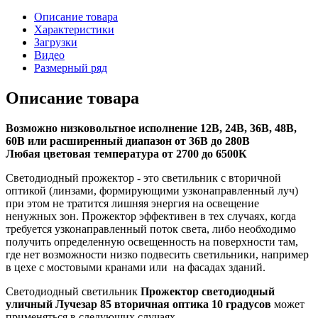
Описание товара
Характеристики
Загрузки
Видео
Размерный ряд
Описание товара
Возможно низковольтное исполнение 12В, 24В, 36В, 48В,
60В или расширенный диапазон от 36В до 280В
Любая цветовая температура от 2700 до 6500К
Светодиодный прожектор
-
это светильник с вторичной
оптикой (линзами, формирующими узконаправленный луч)
при этом не тратится лишняя энергия на освещение
ненужных зон. Прожектор эффективен в тех случаях, когда
требуется узконаправленный поток света, либо необходимо
получить определенную освещенность на поверхности там,
где нет возможности низко подвесить светильники, например
в цехе с мостовыми кранами или на фасадах зданий.
Светодиодный светильник
Прожектор светодиодный
уличный Лучезар 85 вторичная оптика 10 градусов
может
применяться в следующих случаях