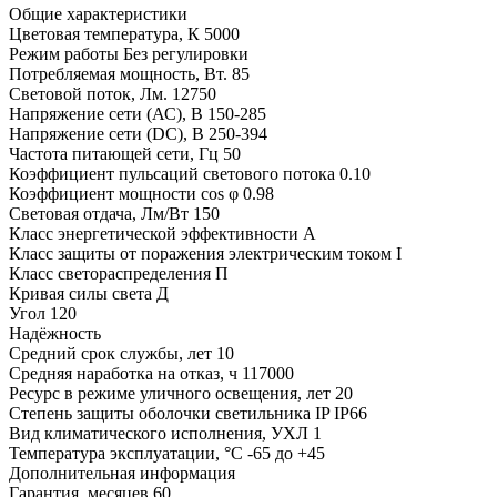
Общие характеристики
Цветовая температура, К
5000
Режим работы
Без регулировки
Потребляемая мощность, Вт.
85
Световой поток, Лм.
12750
Напряжение сети (АС), В
150-285
Напряжение сети (DC), В
250-394
Частота питающей сети, Гц
50
Коэффициент пульсаций светового потока
0.10
Коэффициент мощности cos φ
0.98
Световая отдача, Лм/Вт
150
Класс энергетической эффективности
A
Класс защиты от поражения электрическим током
I
Класс светораспределения
П
Кривая силы света
Д
Угол
120
Надёжность
Средний срок службы, лет
10
Средняя наработка на отказ, ч
117000
Ресурс в режиме уличного освещения, лет
20
Степень защиты оболочки светильника IP
IP66
Вид климатического исполнения, УХЛ
1
Температура эксплуатации, °С
-65 до +45
Дополнительная информация
Гарантия, месяцев
60