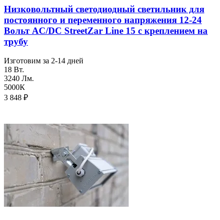
Низковольтный светодиодный светильник для
постоянного и переменного напряжения 12-24
Вольт AC/DC StreetZar Line 15 с креплением на
трубу
Изготовим за 2-14 дней
18 Вт.
3240 Лм.
5000К
3 848
₽