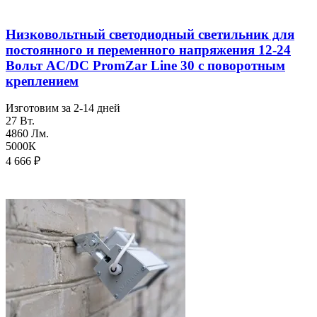
Низковольтный светодиодный светильник для
постоянного и переменного напряжения 12-24
Вольт AC/DC PromZar Line 30 с поворотным
креплением
Изготовим за 2-14 дней
27 Вт.
4860 Лм.
5000К
4 666
₽