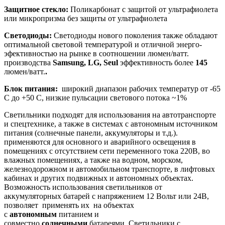
Защитное стекло:
Поликарбонат с защитой от ультрафиолета
или микропризма без защиты от ультрафиолета
Светодиоды:
Светодиоды нового поколения также обладают
оптимальной световой температурой и отличной энерго-
эфективностью на рынке в соотношении люмен/ватт.
производства
Samsung, LG, Seul
эффективность более
145
люмен/ватт.
.
Блок питания:
широкий диапазон рабочих температур от -65
С до +50 С, низкие пульсации светового потока ~1%
Светильники подходят для использования на автотранспорте
и спецтехнике, а также в системах с автономным источником
питания (солнечные панели, аккумуляторы и т.д.).
применяются для основного и аварийного освещения в
помещениях с отсутствием сети переменного тока 220В, во
влажных помещениях, а также на водном, морском,
железнодорожном и автомобильном транспорте, в лифтовых
кабинах и других подвижных и автономных объектах.
Возможность использования светильников от
аккумуляторных батарей с напряжением 12 Вольт или 24В,
позволяет применять их на объектах
с
автономным
питанием и
совместно
солнечными
батареями. Светильники с