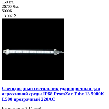
150 Вт.
26700 Лм.
5000К
13 907
₽
Светодиодный светильник ударопрочный для
агреcсивной среды IP68 PromZar Tube 13 5000К
L500 прозрачный 220AC
Изготовим за 2-14 дней