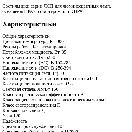
Светильники серии ЛСП для люминесцентных ламп,
оснащены ПРА со стартером или ЭПРА
Характеристики
Общие характеристики
Цветовая температура, К
5000
Режим работы
Без регулировки
Потребляемая мощность, Вт.
35
Световой поток, Лм.
5250
Напряжение сети (АС), В
150-285
Напряжение сети (DC), В
250-394
Частота питающей сети, Гц
50
Коэффициент пульсаций светового потока
0.10
Коэффициент мощности cos φ
0.98
Световая отдача, Лм/Вт
150
Класс энергетической эффективности
A
Класс защиты от поражения электрическим током
I
Класс светораспределения
П
Кривая силы света
Д
Угол
120
Надёжность
Средний срок службы, лет
10
Средняя наработка на отказ, ч
117000