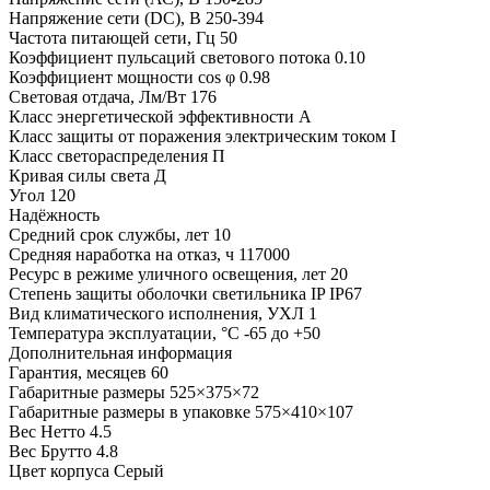
Напряжение сети (DC), В
250-394
Частота питающей сети, Гц
50
Коэффициент пульсаций светового потока
0.10
Коэффициент мощности cos φ
0.98
Световая отдача, Лм/Вт
176
Класс энергетической эффективности
A
Класс защиты от поражения электрическим током
I
Класс светораспределения
П
Кривая силы света
Д
Угол
120
Надёжность
Средний срок службы, лет
10
Средняя наработка на отказ, ч
117000
Ресурс в режиме уличного освещения, лет
20
Степень защиты оболочки светильника IP
IP67
Вид климатического исполнения, УХЛ
1
Температура эксплуатации, °С
-65 до +50
Дополнительная информация
Гарантия, месяцев
60
Габаритные размеры
525×375×72
Габаритные размеры в упаковке
575×410×107
Вес Нетто
4.5
Вес Брутто
4.8
Цвет корпуса
Серый