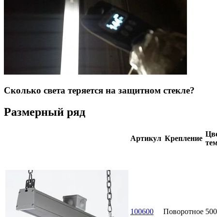
Сколько света теряется на защитном стекле?
Размерный ряд
Цве
Артикул
Крепление
тем
100600
Поворотное
500