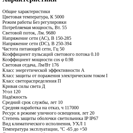
Общие характеристики
Цветовая температура, К
5000
Режим работы
Без регулировки
Потребляемая мощность, Вт.
55
Световой поток, Лм.
9680
Напряжение сети (АС), В
150-285
Напряжение сети (DC), В
250-394
Частота питающей сети, Гц
50
Коэффициент пульсаций светового потока
0.10
Коэффициент мощности cos φ
0.98
Световая отдача, Лм/Вт
176
Класс энергетической эффективности
A
Класс защиты от поражения электрическим током
I
Класс светораспределения
П
Кривая силы света
Д
Угол
120
Надёжность
Средний срок службы, лет
10
Средняя наработка на отказ, ч
117000
Ресурс в режиме уличного освещения, лет
20
Степень защиты оболочки светильника IP
IP67
Вид климатического исполнения, УХЛ
1
Температура эксплуатации, °С
-65 до +50