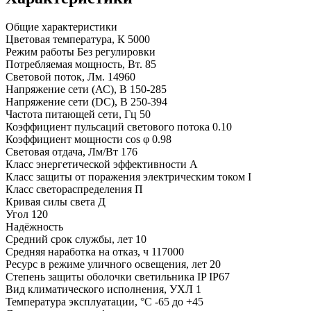
Общие характеристики
Цветовая температура, К
5000
Режим работы
Без регулировки
Потребляемая мощность, Вт.
85
Световой поток, Лм.
14960
Напряжение сети (АС), В
150-285
Напряжение сети (DC), В
250-394
Частота питающей сети, Гц
50
Коэффициент пульсаций светового потока
0.10
Коэффициент мощности cos φ
0.98
Световая отдача, Лм/Вт
176
Класс энергетической эффективности
A
Класс защиты от поражения электрическим током
I
Класс светораспределения
П
Кривая силы света
Д
Угол
120
Надёжность
Средний срок службы, лет
10
Средняя наработка на отказ, ч
117000
Ресурс в режиме уличного освещения, лет
20
Степень защиты оболочки светильника IP
IP67
Вид климатического исполнения, УХЛ
1
Температура эксплуатации, °С
-65 до +45