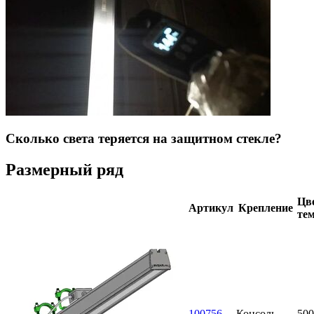
Сколько света теряется на защитном стекле?
Размерный ряд
Цве
Артикул
Крепление
тем
100756
Консоль
500