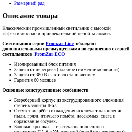
Размерный ряд
Описание товара
Классический промышленный светильник с высокой
эффективностью и привлекательной ценой за люмен.
Светильники серии
Promzar Line
обладают
дополнительными преимуществами по сравнению с серией
светильников
PromZar ECO
Изолированный блок питания
Защита от перегрева (плавное снижение мощности)
Защита от 380 В с автовосстановлением
Гарантия 60 месяцев
Основные конструктивные особенности
Безреберный корпус из экструдированного алюминия,
степень защиты IP67.
Отсутствие рёбер охлаждения исключает накопление
пыли, грязи, птичьего помёта, насекомых, снега и
образование сосулек.
Боковые крышки — из стеклонаполненного
полиамида ПА-6 с УФ-защитой (литьё под давлением).