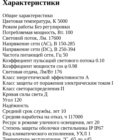
Характеристики
Общие характеристики
Цветовая температура, К
5000
Режим работы
Без регулировки
Потребляемая мощность, Вт.
100
Световой поток, Лм.
17600
Напряжение сети (АС), В
150-285
Напряжение сети (DC), В
250-394
Частота питающей сети, Гц
50
Коэффициент пульсаций светового потока
0.10
Коэффициент мощности cos φ
0.98
Световая отдача, Лм/Вт
176
Класс энергетической эффективности
A
Класс защиты от поражения электрическим током
I
Класс светораспределения
П
Кривая силы света
Д
Угол
120
Надёжность
Средний срок службы, лет
10
Средняя наработка на отказ, ч
117000
Ресурс в режиме уличного освещения, лет
20
Степень защиты оболочки светильника IP
IP67
Вид климатического исполнения, УХЛ
1
Температура эксплуатации, °С
-65 до +45