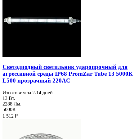
Светодиодный светильник ударопрочный для
агреcсивной среды IP68 PromZar Tube 13 5000К
L500 прозрачный 220AC
Изготовим за 2-14 дней
13 Вт.
2288 Лм.
5000К
1 512
₽