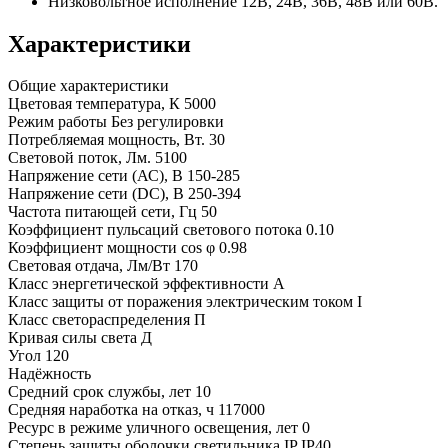
Низковольтное исполнение 12В, 24В, 36В, 48В или 60В.
Характеристики
Общие характеристики
Цветовая температура, К
5000
Режим работы
Без регулировки
Потребляемая мощность, Вт.
30
Световой поток, Лм.
5100
Напряжение сети (АС), В
150-285
Напряжение сети (DC), В
250-394
Частота питающей сети, Гц
50
Коэффициент пульсаций светового потока
0.10
Коэффициент мощности cos φ
0.98
Световая отдача, Лм/Вт
170
Класс энергетической эффективности
A
Класс защиты от поражения электрическим током
I
Класс светораспределения
П
Кривая силы света
Д
Угол
120
Надёжность
Средний срок службы, лет
10
Средняя наработка на отказ, ч
117000
Ресурс в режиме уличного освещения, лет
0
Степень защиты оболочки светильника IP
IP40