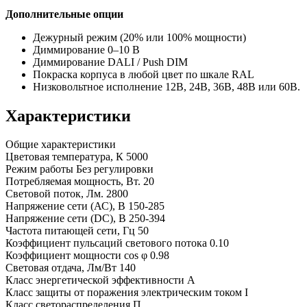
Дополнительные опции
Дежурный режим (20% или 100% мощности)
Диммирование 0–10 В
Диммирование DALI / Push DIM
Покраска корпуса в любой цвет по шкале RAL
Низковольтное исполнение 12В, 24В, 36В, 48В или 60В.
Характеристики
Общие характеристики
Цветовая температура, К
5000
Режим работы
Без регулировки
Потребляемая мощность, Вт.
20
Световой поток, Лм.
2800
Напряжение сети (АС), В
150-285
Напряжение сети (DC), В
250-394
Частота питающей сети, Гц
50
Коэффициент пульсаций светового потока
0.10
Коэффициент мощности cos φ
0.98
Световая отдача, Лм/Вт
140
Класс энергетической эффективности
A
Класс защиты от поражения электрическим током
I
Класс светораспределения
П