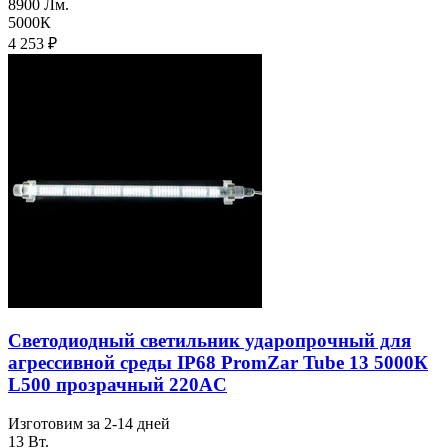
8900 Лм.
5000К
4 253
₽
Светодиодный светильник ударопрочный для
агреcсивной среды IP68 PromZar Tube 13 5000К
L500 прозрачный 220AC
Изготовим за 2-14 дней
13 Вт.