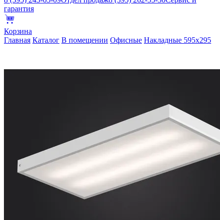
гарантия
Корзина
Главная
Каталог
В помещении
Офисные
Накладные 595х295