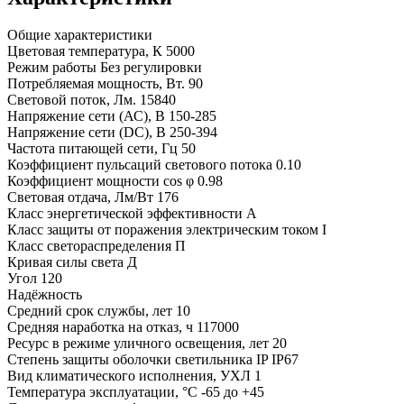
Общие характеристики
Цветовая температура, К
5000
Режим работы
Без регулировки
Потребляемая мощность, Вт.
90
Световой поток, Лм.
15840
Напряжение сети (АС), В
150-285
Напряжение сети (DC), В
250-394
Частота питающей сети, Гц
50
Коэффициент пульсаций светового потока
0.10
Коэффициент мощности cos φ
0.98
Световая отдача, Лм/Вт
176
Класс энергетической эффективности
A
Класс защиты от поражения электрическим током
I
Класс светораспределения
П
Кривая силы света
Д
Угол
120
Надёжность
Средний срок службы, лет
10
Средняя наработка на отказ, ч
117000
Ресурс в режиме уличного освещения, лет
20
Степень защиты оболочки светильника IP
IP67
Вид климатического исполнения, УХЛ
1
Температура эксплуатации, °С
-65 до +45