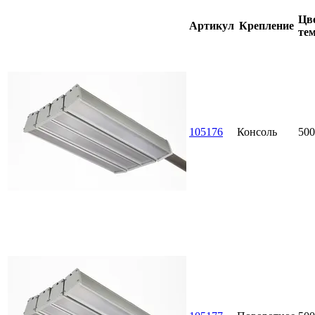
Цве
Артикул
Крепление
тем
105176
Консоль
500