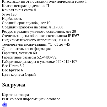
Класс защиты от поражения электрическим током
I
Класс светораспределения
П
Кривая силы света
Д
Угол
120
Надёжность
Средний срок службы, лет
10
Средняя наработка на отказ, ч
117000
Ресурс в режиме уличного освещения, лет
20
Степень защиты оболочки светильника IP
IP67
Вид климатического исполнения, УХЛ
1
Температура эксплуатации, °С
-65 до +45
Дополнительная информация
Гарантия, месяцев
60
Габаритные размеры
525×480×72
Габаритные размеры в упаковке
575×515×107
Вес Нетто
5.7
Вес Брутто
6
Цвет корпуса
Серый
Загрузки
Карточка товара
PDF со всей информацией о товаре.