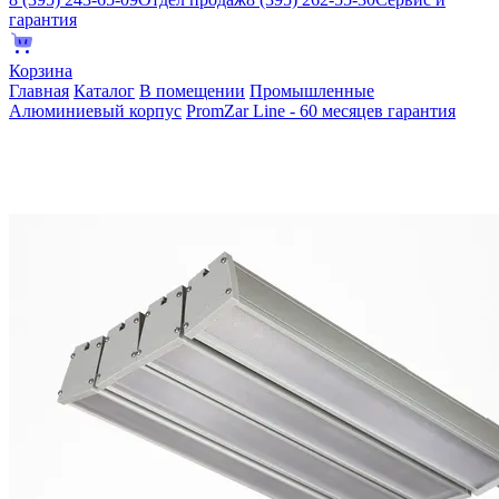
гарантия
Корзина
Главная
Каталог
В помещении
Промышленные
Алюминиевый корпус
PromZar Line - 60 месяцев гарантия