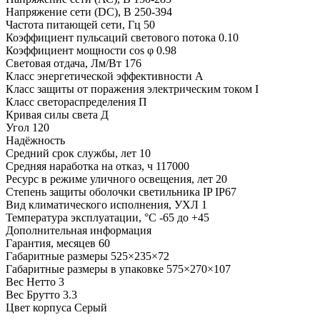
Напряжение сети (DC), В
250-394
Частота питающей сети, Гц
50
Коэффициент пульсаций светового потока
0.10
Коэффициент мощности cos φ
0.98
Световая отдача, Лм/Вт
176
Класс энергетической эффективности
A
Класс защиты от поражения электрическим током
I
Класс светораспределения
П
Кривая силы света
Д
Угол
120
Надёжность
Средний срок службы, лет
10
Средняя наработка на отказ, ч
117000
Ресурс в режиме уличного освещения, лет
20
Степень защиты оболочки светильника IP
IP67
Вид климатического исполнения, УХЛ
1
Температура эксплуатации, °С
-65 до +45
Дополнительная информация
Гарантия, месяцев
60
Габаритные размеры
525×235×72
Габаритные размеры в упаковке
575×270×107
Вес Нетто
3
Вес Брутто
3.3
Цвет корпуса
Серый