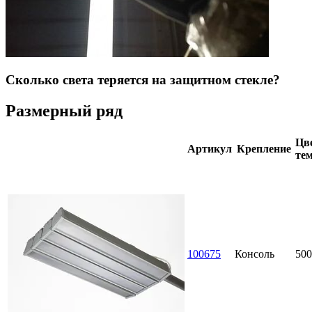
Сколько света теряется на защитном стекле?
Размерный ряд
Цве
Артикул
Крепление
тем
100675
Консоль
500