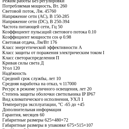
Режим работы
Без регулировки
Потребляемая мощность, Вт.
260
Световой поток, Лм.
45760
Напряжение сети (АС), В
150-285
Напряжение сети (DC), В
250-394
Частота питающей сети, Гц
50
Коэффициент пульсаций светового потока
0.10
Коэффициент мощности cos φ
0.98
Световая отдача, Лм/Вт
176
Класс энергетической эффективности
A
Класс защиты от поражения электрическим током
I
Класс светораспределения
П
Кривая силы света
Д
Угол
120
Надёжность
Средний срок службы, лет
10
Средняя наработка на отказ, ч
117000
Ресурс в режиме уличного освещения, лет
20
Степень защиты оболочки светильника IP
IP67
Вид климатического исполнения, УХЛ
1
Температура эксплуатации, °С
-65 до +45
Дополнительная информация
Гарантия, месяцев
60
Габаритные размеры
625×480×72
Габаритные размеры в упаковке
675×515×107