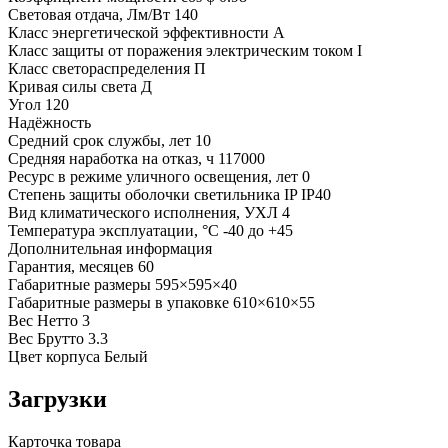
Световая отдача, Лм/Вт
140
Класс энергетической эффективности
A
Класс защиты от поражения электрическим током
I
Класс светораспределения
П
Кривая силы света
Д
Угол
120
Надёжность
Средний срок службы, лет
10
Средняя наработка на отказ, ч
117000
Ресурс в режиме уличного освещения, лет
0
Степень защиты оболочки светильника IP
IP40
Вид климатического исполнения, УХЛ
4
Температура эксплуатации, °С
-40 до +45
Дополнительная информация
Гарантия, месяцев
60
Габаритные размеры
595×595×40
Габаритные размеры в упаковке
610×610×55
Вес Нетто
3
Вес Брутто
3.3
Цвет корпуса
Белый
Загрузки
Карточка товара