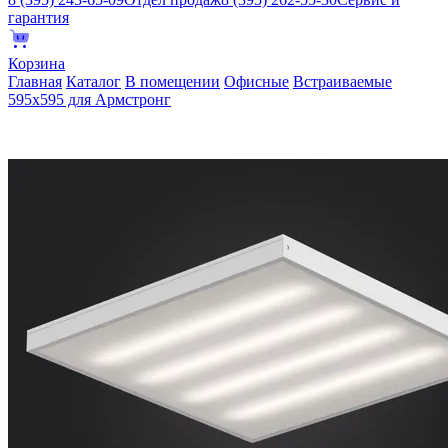
гарантия
Корзина
Главная
Каталог
В помещении
Офисные
Встраиваемые
595х595 для Армстронг