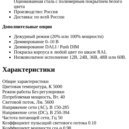
Оцинкованная сталь с полимерным покрытием белого
цвета
Производство: Россия
Доставка: по всей России
Дополнительные опции
Дежурный режим (20% или 100% мощности)
Диммирование 0–10 В
Диммирование DALI / Push DIM
Покраска корпуса в любой цвет по шкале RAL
Низковольтное исполнение 12В, 24В, 36В, 48В или 60В.
Характеристики
Общие характеристики
Цветовая температура, К
5000
Режим работы
Без регулировки
Потребляемая мощность, Вт.
40
Световой поток, Лм.
5600
Напряжение сети (АС), В
150-285
Напряжение сети (DC), В
250-394
Частота питающей сети, Гц
50
Коэффициент пульсаций светового потока
0.10
Коэффициент мощности cos φ
0.98