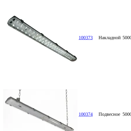
100373
Накладной
500
100374
Подвесное
500