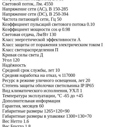
Световой поток, Лм.
4550
Напряжение сети (АС), В
150-285
Напряжение сети (DC), В
250-394
Частота питающей сети, Гц
50
Коэффициент пульсаций светового потока
0.10
Коэффициент мощности cos φ
0.98
Световая отдача, Лм/Вт
130
Класс энергетической эффективности
A
Класс защиты от поражения электрическим током
I
Класс светораспределения
П
Кривая силы света
Д
Угол
120
Надёжность
Средний срок службы, лет
10
Средняя наработка на отказ, ч
117000
Ресурс в режиме уличного освещения, лет
20
Степень защиты оболочки светильника IP
IP65
Вид климатического исполнения, УХЛ
1
Температура эксплуатации, °С
-65 до +45
Дополнительная информация
Гарантия, месяцев
60
Габаритные размеры
1265×120×90
Габаритные размеры в упаковке
1300×130×70
Вес Нетто
1.6
Вес Брутто
1.8