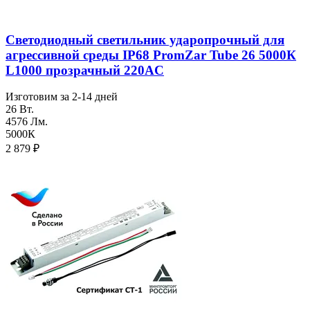
Светодиодный светильник ударопрочный для
агреcсивной среды IP68 PromZar Tube 26 5000К
L1000 прозрачный 220AC
Изготовим за 2-14 дней
26 Вт.
4576 Лм.
5000К
2 879
₽